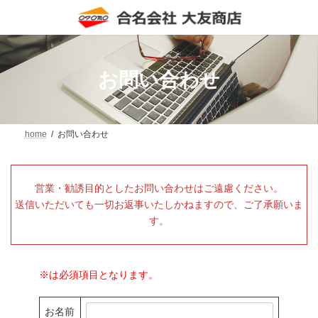
コ
ナ
ン
ビ
テ
ゲ
ン
ー
ツ
シ
へ
ョ
お問い合わせ
ス
ン
キ
に
ッ
移
プ
動
home
お問い合わせ
営業・勧誘目的としたお問い合わせはご遠慮ください。
送信いただいても一切お返事いたしかねますので、ご了承願いま
す。
※は必須項目となります。
お名前